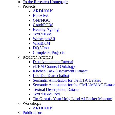
To the Research Homepage
Projects
ARDUOUS
BehAIve
GNN4GC
GraphPCBS
Healthy Ageing
Text2HBM
Wetscapes2.0
WikiBioM
DQAText
Completed Projects
Research Artefacts
Data Annotation Tutorial
eDEM-Connect Ontology
Kitchen Task Assessment Dataset
Loc-DemCare chatbot
Semantic Annotation for the KTA Dataset
Semantic Annotation for the CMU-MMAC Datase
Textual Descriptions Dataset
Text2HBM Tool
Tin Gustaf - Your Holy Land AI Pocket Museum
Workshops
ARDUOUS
Publications