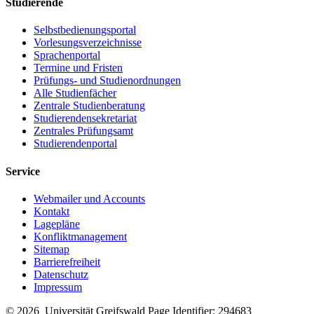
Studierende
Selbstbedienungsportal
Vorlesungsverzeichnisse
Sprachenportal
Termine und Fristen
Prüfungs- und Studienordnungen
Alle Studienfächer
Zentrale Studienberatung
Studierendensekretariat
Zentrales Prüfungsamt
Studierendenportal
Service
Webmailer und Accounts
Kontakt
Lagepläne
Konfliktmanagement
Sitemap
Barrierefreiheit
Datenschutz
Impressum
© 2026 Universität Greifswald
Page Identifier: 294683