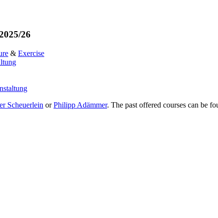
 2025/26
ure
&
Exercise
ltung
nstaltung
r Scheuerlein
or
Philipp Adämmer
. The past offered courses can be f