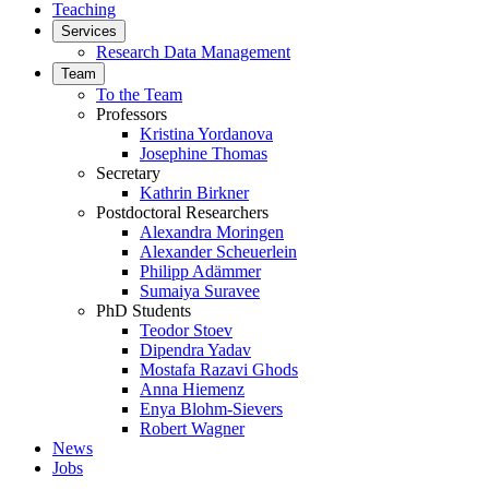
Teaching
Services
Research Data Management
Team
To the Team
Professors
Kristina Yordanova
Josephine Thomas
Secretary
Kathrin Birkner
Postdoctoral Researchers
Alexandra Moringen
Alexander Scheuerlein
Philipp Adämmer
Sumaiya Suravee
PhD Students
Teodor Stoev
Dipendra Yadav
Mostafa Razavi Ghods
Anna Hiemenz
Enya Blohm-Sievers
Robert Wagner
News
Jobs