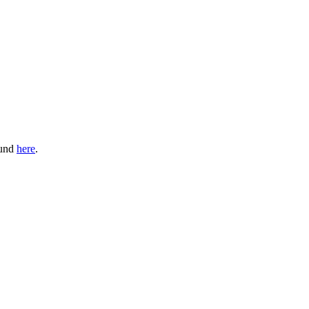
ound
here
.