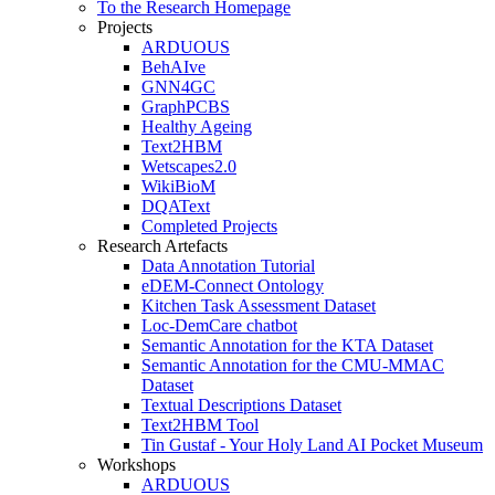
To the Research Homepage
Projects
ARDUOUS
BehAIve
GNN4GC
GraphPCBS
Healthy Ageing
Text2HBM
Wetscapes2.0
WikiBioM
DQAText
Completed Projects
Research Artefacts
Data Annotation Tutorial
eDEM-Connect Ontology
Kitchen Task Assessment Dataset
Loc-DemCare chatbot
Semantic Annotation for the KTA Dataset
Semantic Annotation for the CMU-MMAC
Dataset
Textual Descriptions Dataset
Text2HBM Tool
Tin Gustaf - Your Holy Land AI Pocket Museum
Workshops
ARDUOUS