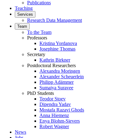
Publications
Teaching
Services
Research Data Management
Team
To the Team
Professors
Kristina Yordanova
Josephine Thomas
Secretary
Kathrin Birkner
Postdoctoral Researchers
Alexandra Moringen
Alexander Scheuerlein
Philipp Adämmer
Sumaiya Suravee
PhD Students
Teodor Stoev
Dipendra Yadav
Mostafa Razavi Ghods
Anna Hiemenz
Enya Blohm-Sievers
Robert Wagner
News
Jobs