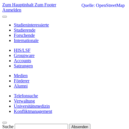
Zum Hauptinhalt
Zum Footer
Quelle: OpenStreetMap
Anmelden
Studieninteressierte
Studierende
Forschende
Internationale
HIS/LSF
Groupware
Accounts
Satzungen
Medien
Förderer
Alumni
Telefonsuche
Verwaltung
Universitätsmedizin
Konfliktmanagement
Suche
Absenden